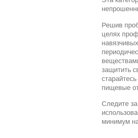
непрошенн
Решив проб
целях проф
навязчивых
периодичес
веществами
защитить с
старайтесь 
пищевые от
Следите за
использова
минимум на