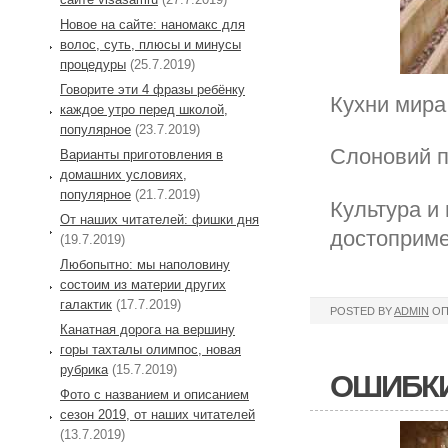
Новое на сайте: наномакс для
волос, суть, плюсы и минусы
процедуры
(25.7.2019)
Говорите эти 4 фразы ребёнку
Кухни мира
каждое утро перед школой,
популярное
(23.7.2019)
Слоновий п
Варианты приготовления в
домашних условиях,
популярное
(21.7.2019)
Культура и
От наших читателей: фишки дня
достоприме
(19.7.2019)
Любопытно: мы наполовину
состоим из материи других
галактик
(17.7.2019)
POSTED BY
ADMIN
ОП
Канатная дорога на вершину
горы тахталы олимпос, новая
рубрика
(15.7.2019)
ОШИБКИ
Фото с названием и описанием
сезон 2019, от наших читателей
(13.7.2019)