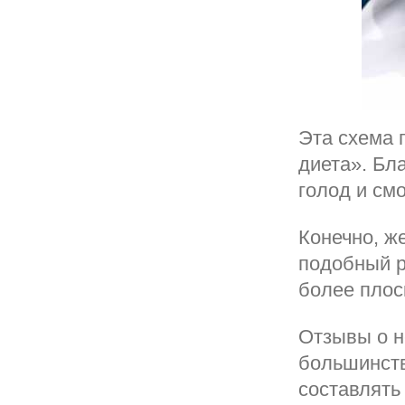
Эта схема 
диета». Бл
голод и см
Конечно, же
подобный р
более плос
Отзывы о н
большинств
составлять