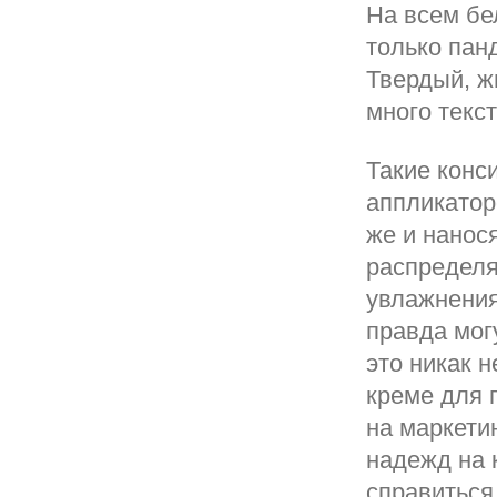
На всем бе
только пан
Твердый, ж
много текс
Такие конс
аппликаторо
же и нанося
распределя
увлажнения
правда могу
это никак 
креме для 
на маркети
надежд на к
справиться