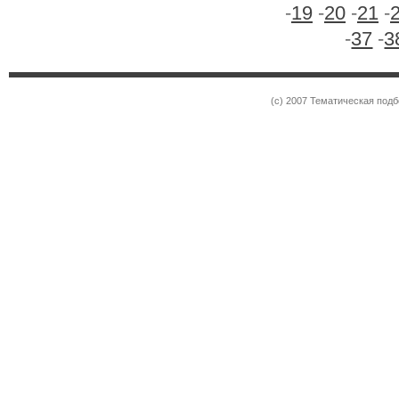
-
19
-
20
-
21
-
-
37
-
3
(c) 2007 Тематическая под