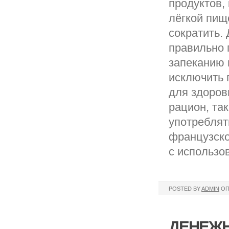
продуктов,
лёгкой пищ
сократить.
правильно 
запеканию 
исключить 
для здоров
рацион, та
употреблят
французско
с использо
POSTED BY
ADMIN
ОП
ДЕНЕЖН