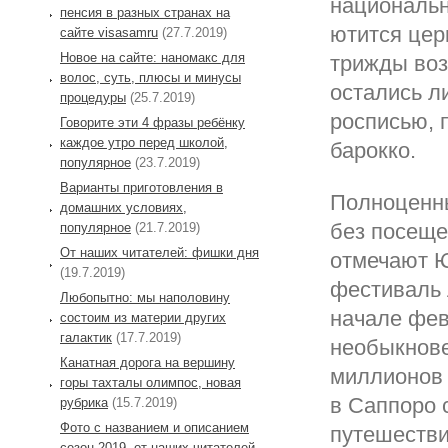
национальн
пенсия в разных странах на
ютится цер
сайте visasamru
(27.7.2019)
Новое на сайте: наномакс для
трижды воз
волос, суть, плюсы и минусы
остались л
процедуры
(25.7.2019)
росписью, 
Говорите эти 4 фразы ребёнку
каждое утро перед школой,
барокко.
популярное
(23.7.2019)
Варианты приготовления в
Полноценны
домашних условиях,
без посеще
популярное
(21.7.2019)
От наших читателей: фишки дня
отмечают Ю
(19.7.2019)
фестиваль 
Любопытно: мы наполовину
начале фев
состоим из материи других
галактик
(17.7.2019)
необыкнове
Канатная дорога на вершину
миллионов 
горы тахталы олимпос, новая
в Саппоро 
рубрика
(15.7.2019)
Фото с названием и описанием
путешестви
сезон 2019, от наших читателей