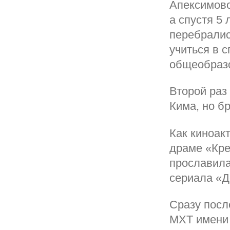
Апексимово
а спустя 5
перебралис
учиться в 
общеобразо
Второй раз
Кима, но б
Как киноак
драме «Кре
прославила
сериала «Д
Сразу посл
МХТ имени 