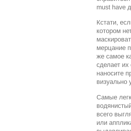
must have д
Кстати, ес
котором не
маскироват
мерцание п
же самое к
сделает их
наносите п
визуально 
Самые легк
водянисты
всего выгл
или апплик