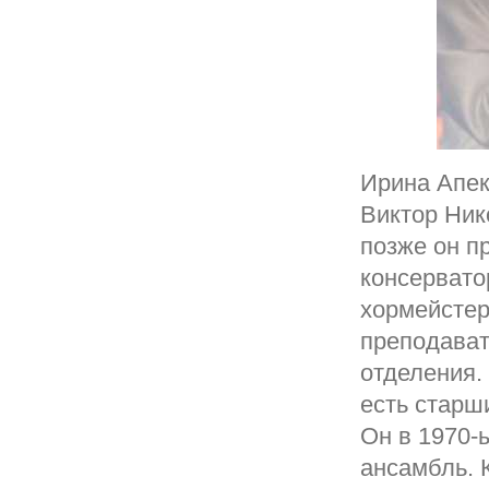
Ирина Апек
Виктор Ник
позже он п
консервато
хормейстер
преподават
отделения.
есть старш
Он в 1970-
ансамбль. 