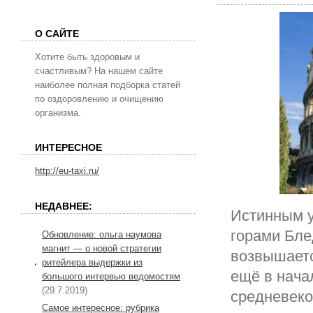
О САЙТЕ
Хотите быть здоровым и
счастливым? На нашем сайте
наиболее полная подборка статей
по оздоровлению и очищению
организма.
ИНТЕРЕСНОЕ
http://eu-taxi.ru/
НЕДАВНЕЕ:
Истинным у
горами Бле
Обновление: ольга наумова
магнит — о новой стратегии
возвышаетс
ритейлера выдержки из
ещё в нача
большого интервью ведомостям
(29.7.2019)
средневеко
Самое интересное: рубрика