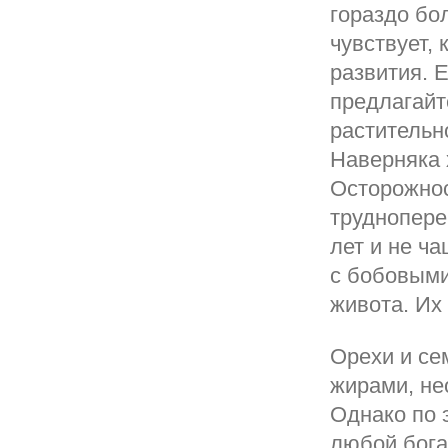
гораздо бо
чувствует,
развития. 
предлагайт
растительн
Наверняка х
Осторожнос
труднопере
лет и не ч
с бобовыми
живота. Их
Орехи и се
жирами, не
Однако по э
любой бога