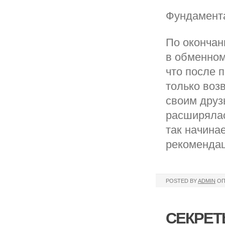
Фундамента
По окончан
в обменном
что после 
только воз
своим друз
расширялас
так начина
рекомендац
POSTED BY
ADMIN
ОП
СЕКРЕТ