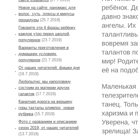
ребёнок. Д
Новое на сайте: наномакс для
волос, суть, плюсы и минусы
давно знак
процедуры
(25.7.2019)
ангелы. Их
Говорите эти 4 фразы ребёнку
талантливы
каждое утро перед школой,
популярное
(23.7.2019)
вовремя за
Варианты приготовления в
талантов п
домашних условиях,
мир! Родит
популярное
(21.7.2019)
От наших читателей: фишки дня
её на подо
(19.7.2019)
Любопытно: мы наполовину
Маленькая 
состоим из материи других
галактик
(17.7.2019)
телезрител
Канатная дорога на вершину
танец. Толь
горы тахталы олимпос, новая
харизма и 
рубрика
(15.7.2019)
Уверена, чт
Фото с названием и описанием
сезон 2019, от наших читателей
зрелища! З
(13.7.2019)