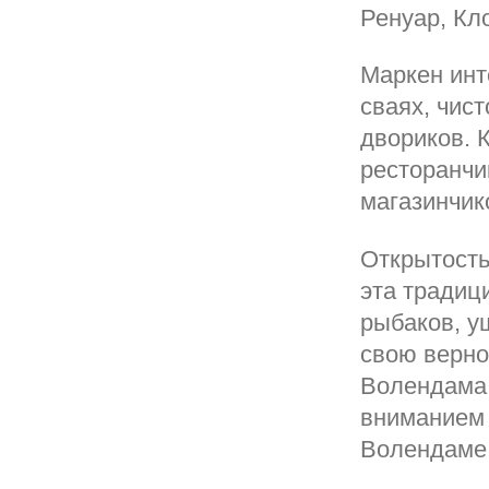
Ренуар, Кл
Маркен инт
сваях, чис
двориков. 
ресторанчи
магазинчик
Открытость
эта традиц
рыбаков, у
свою верно
Волендама 
вниманием 
Волендаме 