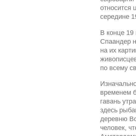
относится 
середине 19
В конце 19
Спаандер н
на их карт
живописцев
по всему с
Изначально
временем б
гавань утр
здесь рыба
деревню Во
человек, ч