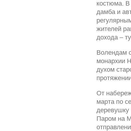
костюма. В
дамба и ав
регулярны
жителей ра
дохода – т
Волендам с
монархии Н
духом стар
протяжении
От набереж
марта по с
деревушку 
Паром на М
отправлени