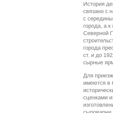
История де
связано с 
с середины 
города, а к
Северной Г
строительс
города пре
ст. и до 1
сырные ярм
Для приезж
имеются в 
историческ
сценками и
изготовлен
сыроварни 