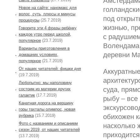
Амстердама
Новое на сайте: наномакс для
голландски
волос, суть, плюсы и минусы
под открыт
процедуры
(25.7.2019)
жизнью, пр
Говорите эти 4 фразы ребёнку
каждое утро перед школой,
с радушием
популярное
(23.7.2019)
Волендама 
Варианты приготовления в
деревни Ма
домашних условиях,
популярное
(21.7.2019)
От наших читателей: фишки дня
Аккуратные
(19.7.2019)
архитектур
Любопытно: мы наполовину
суда, прям
состоим из материи других
галактик
(17.7.2019)
рыбу – все
Канатная дорога на вершину
экскурсово
горы тахталы олимпос, новая
обихожен к
рубрика
(15.7.2019)
Фото с названием и описанием
насколько 
сезон 2019, от наших читателей
приходится
(13.7.2019)