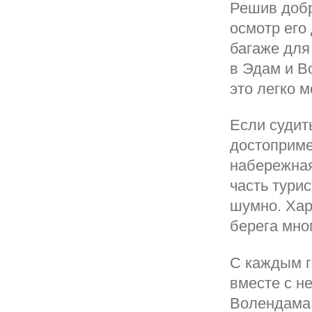
Решив добр
осмотр его
багаже для
в Эдам и В
это легко 
Если судить
достоприме
набережная
часть тури
шумно. Хар
берега мно
С каждым г
вместе с н
Волендама 